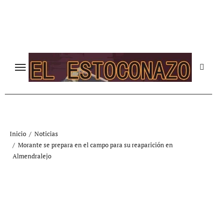
Ir
al
contenido
Inicio
Noticias
Morante se prepara en el campo para su reaparición en
Almendralejo