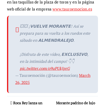
en las taquillas de la plaza de toros y en la página
web oficial de la empresa
www.tauroemocion.es
💥💥 ¡𝗩𝗨𝗘𝗟𝗩𝗘 𝗠𝗢𝗥𝗔𝗡𝗧𝗘! Así se
prepara para su vuelta a los ruedos este
sábado en 𝗔𝗟𝗠𝗘𝗡𝗗𝗥𝗔𝗟𝗘𝗝𝗢.
¡Disfruta de este vídeo, 𝗘𝗫𝗖𝗟𝗨𝗦𝗜𝗩𝗢,
en la intimidad del campo! 👇👇
pic.twitter.com/o9uPUkJprG
— Tauroemoción (@tauroemocion)
March
26, 2025
Navegación
Roca Rey lanza un
Morante padrino de lujo