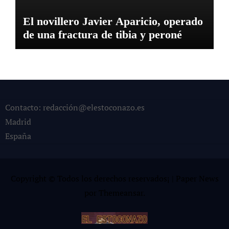
El novillero Javier Aparicio, operado
de una fractura de tibia y peroné
Contacto: redacción@elestoconazo.es
Madrid
España
Copyright © Todos los derechos reservados¡
|
Paper News
por
Themeansar
.