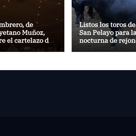
mbrero, de
Listos los toros de
yetano Muñoz,
San Pelayo para l
re el cartelazo de
nocturna de rejon
rbella
en El Puerto