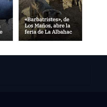
«Barbatristes», de
a
Los Maños, abre la
es
feria de La Albahaca
de Huesca