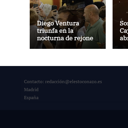
Diego Ventura
So
triunfa en la
Ca
nocturna de rejones
ab
de El Puerto
Ma
Contacto: redacción@elestoconazo.es
Madrid
España