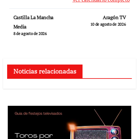
Navegación
Castilla La Mancha
Aragón TV
de
10 de agosto de 2026
Media
8 de agosto de 2026
entradas
Noticias relacionadas