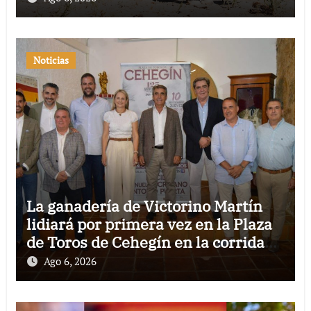
Noticias
La ganadería de Victorino Martín
lidiará por primera vez en la Plaza
de Toros de Cehegín en la corrida
conmemorativa de su 125
Ago 6, 2026
aniversario