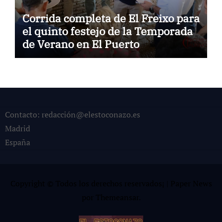
Corrida completa de El Freixo para
el quinto festejo de la Temporada
de Verano en El Puerto
Contacto: redacción@elestoconazo.es
Madrid
España
Copyright © Todos los derechos reservados¡
|
Paper News
por
Themeansar
.