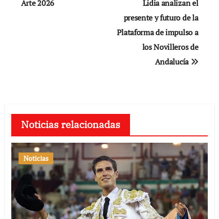
Arte 2026
Lidia analizan el
entradas
presente y futuro de la
Plataforma de impulso a
los Novilleros de
Andalucía
Noticias relacionadas
Noticias