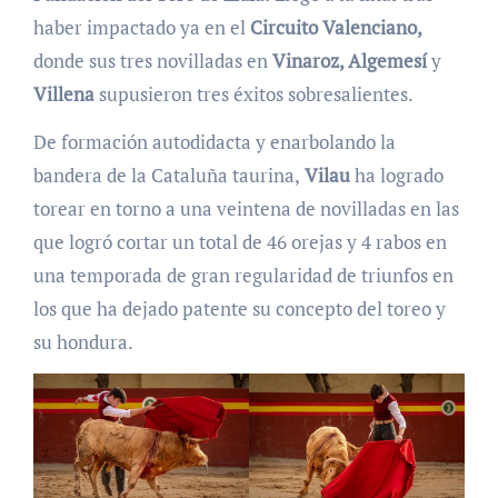
haber impactado ya en el
Circuito Valenciano,
donde sus tres novilladas en
Vinaroz, Algemesí
y
Villena
supusieron tres éxitos sobresalientes.
De formación autodidacta y enarbolando la
bandera de la Cataluña taurina,
Vilau
ha logrado
torear en torno a una veintena de novilladas en las
que logró cortar un total de 46 orejas y 4 rabos en
una temporada de gran regularidad de triunfos en
los que ha dejado patente su concepto del toreo y
su hondura.