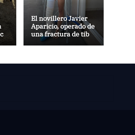
El novillero Javier
a
Aparicio, operado de
aca
una fractura de tibia
y peroné