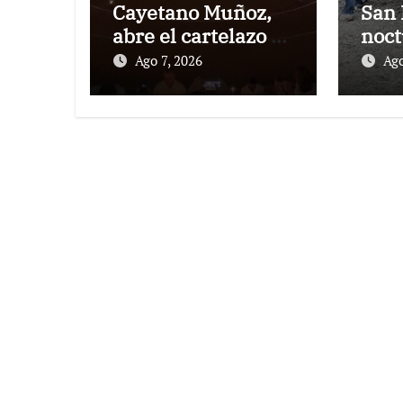
Cayetano Muñoz,
San 
abre el cartelazo de
noct
Marbella
rejo
Ago 7, 2026
Ago
Puer