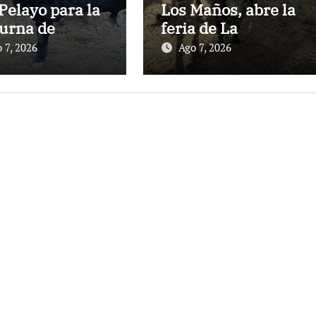
Pelayo para la
Los Maños, abre la
urna de
feria de La
nes en El
Albahaca de
 7, 2026
Ago 7, 2026
to
Huesca