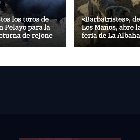
stos los toros de
«Barbatristes», de
n Pelayo para la
Los Maños, abre l
cturna de rejones
feria de La Albah
 El Puerto
de Huesca