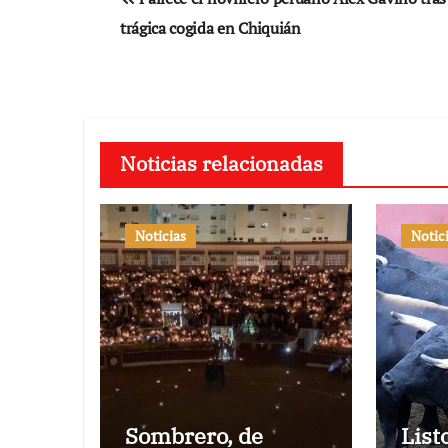
de
trágica cogida en Chiquián
entradas
Noticias relacionadas
Noticias
Notic
Sombrero, de
List