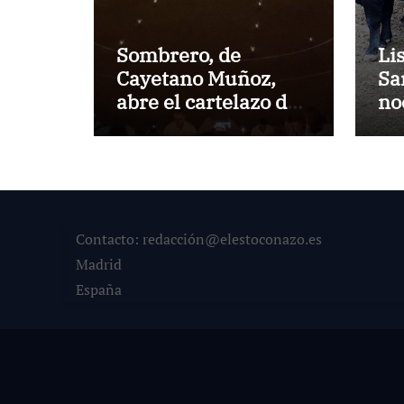
Sombrero, de
Li
Cayetano Muñoz,
Sa
abre el cartelazo de
no
Marbella
en
Contacto: redacción@elestoconazo.es
Madrid
España