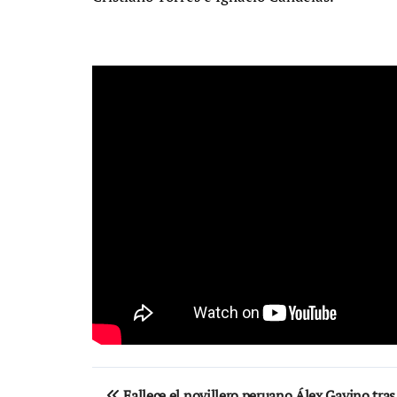
Navegación
Fallece el novillero peruano Álex Gavino tras