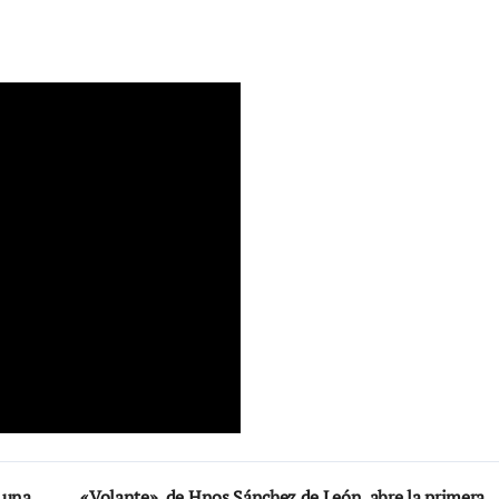
 una
«Volante», de Hnos Sánchez de León, abre la primera