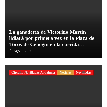
La ganadería de Victorino Martín
lidiará por primera vez en la Plaza de
Toros de Cehegín en la corrida
conmemorativa de su 125 aniversario
Ago 6, 2026
Circuito Novilladas Andalucía
Noticias
Novilladas