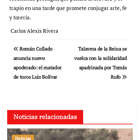
trapío en una tarde que promete conjugar arte, fe
y torería.
Carlos Alexis Rivera
Navegación
Román Collado
Talavera de la Reina se
de
anuncia nuevo
vuelca con la solidaridad
apoderado: el matador
apadrinada por Tomás
entradas
de toros Luis Bolívar
Rufo
Noticias relacionadas
Noticias