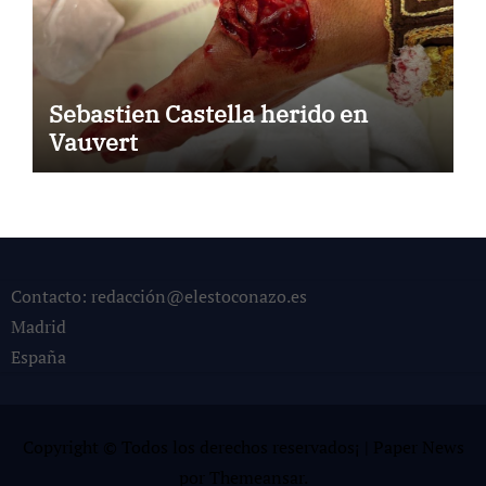
Sebastien Castella herido en
Vauvert
Contacto: redacción@elestoconazo.es
Madrid
España
Copyright © Todos los derechos reservados¡
|
Paper News
por
Themeansar
.