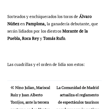
Sorteados y enchiquerados los toros de
Álvaro
Núñez
en
Pamplona,
la ganadería debutante, que
serán lidiados por los diestros
Morante de la
Puebla, Roca Rey
y
Tomás Rufo
.
Las cuadrillas y el orden de lidia son estos:
Navegación
Nino Julian, Mariscal
La Comunidad de Madrid
de
Ruiz y Juan Alberto
actualiza el reglamento
Torrijos, ante la tercera
de espectáculos taurinos
entradas