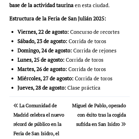
base de la actividad taurina
en esta ciudad.
Estructura de la Feria de San Julián 2025:
Viernes, 22 de agosto:
Concurso de recortes
Sábado, 23 de agosto:
Corrida de toros
Domingo, 24 de agosto:
Corrida de rejones
Lunes, 25 de agosto:
Corrida de toros
Martes, 26 de agosto:
Corrida de toros
Miércoles, 27 de agosto:
Corrida de toros
Jueves, 28 de agosto:
Clase práctica
Navegación
La Comunidad de
Miguel de Pablo, operado
de
Madrid celebra el nuevo
con éxito tras la cogida
récord de público en la
sufrida en San Isidro
entradas
Feria de San Isidro, el