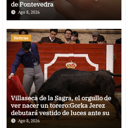
de Pontevedra
Ago 8, 2026
Noticias
Villaseca de la Sagra, el orgullo de
ver nacer un torero:Gorka Jerez
debutará vestido de luces ante su
pueblo
Ago 8, 2026