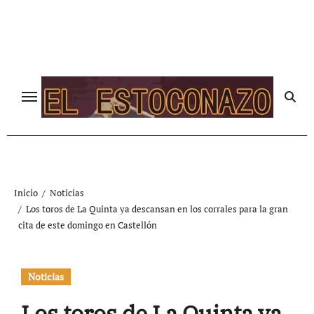
Ir
al
contenido
Inicio
Noticias
Los toros de La Quinta ya descansan en los corrales para la gran
cita de este domingo en Castellón
Noticias
Los toros de La Quinta ya