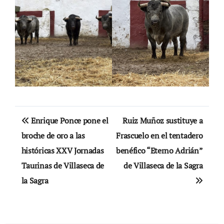
Navegación
Enrique Ponce pone el
Ruiz Muñoz sustituye a
de
broche de oro a las
Frascuelo en el tentadero
históricas XXV Jornadas
benéfico “Eterno Adrián”
entradas
Taurinas de Villaseca de
de Villaseca de la Sagra
la Sagra