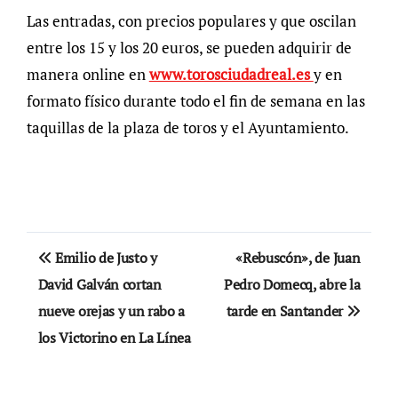
Las entradas, con precios populares y que oscilan
entre los 15 y los 20 euros, se pueden adquirir de
manera online en
www.torosciudadreal.es
y en
formato físico durante todo el fin de semana en las
taquillas de la plaza de toros y el Ayuntamiento.
Navegación
Emilio de Justo y
«Rebuscón», de Juan
de
David Galván cortan
Pedro Domecq, abre la
nueve orejas y un rabo a
tarde en Santander
entradas
los Victorino en La Línea