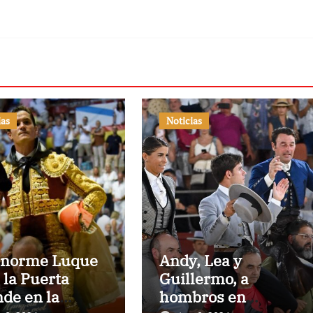
ias
Noticias
enorme Luque
Andy, Lea y
 la Puerta
Guillermo, a
de en la
hombros en