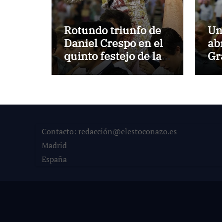
Rotundo triunfo de
Un
Daniel Crespo en el
ab
quinto festejo de la
Gr
Temporada de
pr
Verano de El Puerto
Po
Contacto: redacción@elestoconazo.es
Madrid
España