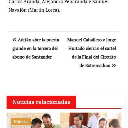
Carlos Aranda, Alejandro Peñaranda y Samuel
Navalón (Martín Lorca).
Navegación
Adrián abre la puerta
Manuel Caballero y Jorge
de
grande en la tercera del
Hurtado cierran el cartel
abono de Santander
de la Final del Circuito
entradas
de Extremadura
Noticias relacionadas
Noticias