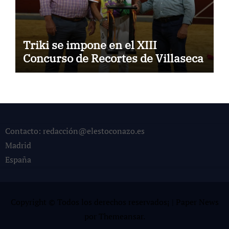
Triki se impone en el XIII
Concurso de Recortes de Villaseca
Contacto: redacción@elestoconazo.es
Madrid
España
Copyright © Todos los derechos reservados¡
|
Paper News
por
Themeansar
.