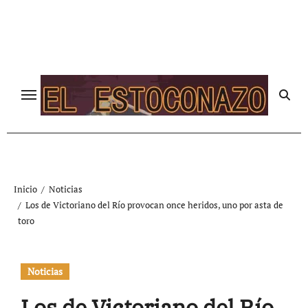
Ir
al
contenido
Inicio
Noticias
Los de Victoriano del Río provocan once heridos, uno por asta de
toro
Noticias
Los de Victoriano del Río