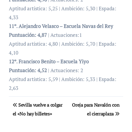
Aptitud artística: 5,25 | Ambición: 5,30 | Espada:
4,33
11º. Alejandro Velasco – Escuela Navas del Rey
Puntuación:
4,87
| Actuaciones:1
Aptitud artística: 4,80 | Ambición: 5,70 | Espada:
4,10
12º. Francisco Benito – Escuela Yiyo
Puntuación:
4,52
| Actuaciones: 2
Aptitud artística: 5,59 | Ambición: 5,33 | Espada:
2,63
Navegación
Sevilla vuelve a colgar
Oreja para Navalón con
de
el «No hay billetes»
el cierraplaza
entradas