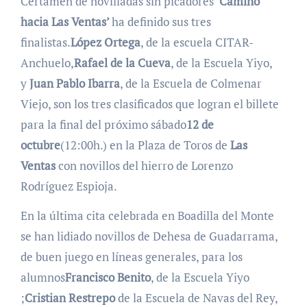
Certamen de novilladas sin picadores
‘Camino
hacia Las Ventas’
ha definido sus tres
finalistas.
López Ortega
, de la escuela CITAR-
Anchuelo,
Rafael de la Cueva
, de la Escuela Yiyo,
y
Juan Pablo Ibarra
, de la Escuela de Colmenar
Viejo, son los tres clasificados que logran el billete
para la final del próximo sábado
12 de
octubre
(12:00h.) en la Plaza de Toros de
Las
Ventas
con novillos del hierro de Lorenzo
Rodríguez Espioja.
En la última cita celebrada en Boadilla del Monte
se han lidiado novillos de Dehesa de Guadarrama,
de buen juego en líneas generales, para los
alumnos
Francisco Benito
, de la Escuela Yiyo
;
Cristian Restrepo
de la Escuela de Navas del Rey,