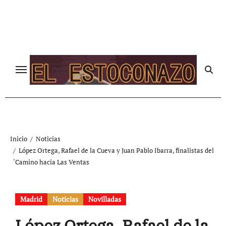
Ir
al
contenido
Inicio
Noticias
López Ortega, Rafael de la Cueva y Juan Pablo Ibarra, finalistas del
‘Camino hacia Las Ventas
Madrid
Noticias
Novilladas
López Ortega, Rafael de la