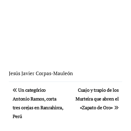
Jesús Javier Corpas-Mauleón
Navegación
Un categórico
Cuajo y trapio de los
de
Antonio Ramos, corta
Murteira que abren el
tres orejas en Ranrahirca,
«Zapato de Oro»
entradas
Perú