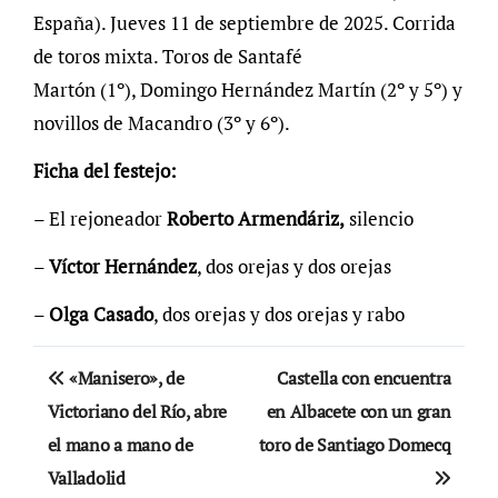
España). Jueves 11 de septiembre de 2025. Corrida
de toros mixta. Toros de Santafé
Martón (1º), Domingo Hernández Martín (2º y 5º) y
novillos de Macandro (3º y 6º).
Ficha del festejo:
– El rejoneador
Roberto Armendáriz,
silencio
–
Víctor Hernández
, dos orejas y dos orejas
–
Olga Casado
, dos orejas y dos orejas y rabo
Navegación
«Manisero», de
Castella con encuentra
de
Victoriano del Río, abre
en Albacete con un gran
el mano a mano de
toro de Santiago Domecq
entradas
Valladolid