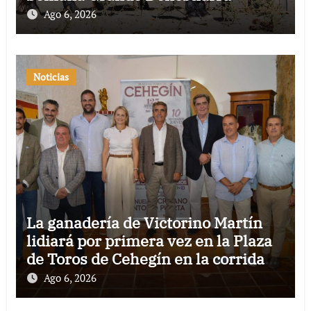
Ago 6, 2026
Noticias
La ganadería de Victorino Martín
lidiará por primera vez en la Plaza
de Toros de Cehegín en la corrida
conmemorativa de su 125
Ago 6, 2026
aniversario