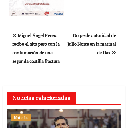
Navegación
Miguel Ángel Perera
Golpe de autoridad de
de
recibe el alta pero con la
Julio Norte en la matinal
confirmación de una
de Dax
entradas
segunda costilla fractura
Noticias relacionadas
Noticias