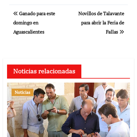
Navegación
Ganado para este
Novillos de Talavante
de
domingo en
para abrir la Feria de
Aguascalientes
Fallas
entradas
Noticias relacionadas
Noticias