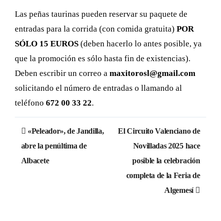
Las peñas taurinas pueden reservar su paquete de
entradas para la corrida (con comida gratuita)
POR
SÓLO 15 EUROS
(deben hacerlo lo antes posible, ya
que la promoción es sólo hasta fin de existencias).
Deben escribir un correo a
maxitorosl@gmail.com
solicitando el número de entradas o llamando al
teléfono
672 00 33 22
.
Navegación
«Peleador», de Jandilla,
El Circuito Valenciano de
de
abre la penúltima de
Novilladas 2025 hace
Albacete
posible la celebración
entradas
completa de la Feria de
Algemesí