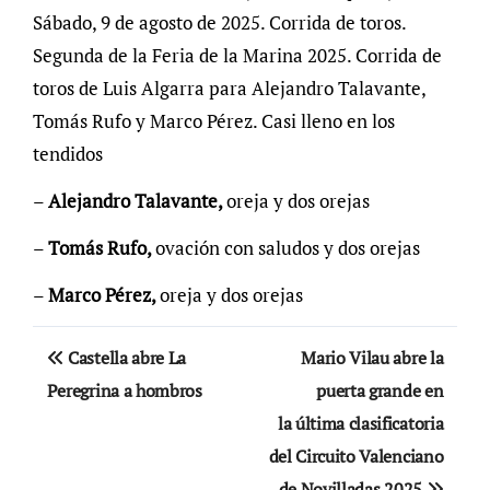
Sábado, 9 de agosto de 2025. Corrida de toros.
Segunda de la Feria de la Marina 2025. Corrida de
toros de Luis Algarra para Alejandro Talavante,
Tomás Rufo y Marco Pérez. Casi lleno en los
tendidos
–
Alejandro Talavante,
oreja y dos orejas
–
Tomás Rufo,
ovación con saludos y dos orejas
–
Marco Pérez,
oreja y dos orejas
Navegación
Castella abre La
Mario Vilau abre la
de
Peregrina a hombros
puerta grande en
la última clasificatoria
entradas
del Circuito Valenciano
de Novilladas 2025