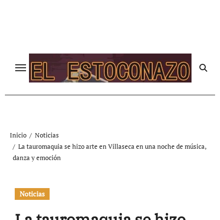
Ir
al
contenido
Inicio
Noticias
La tauromaquia se hizo arte en Villaseca en una noche de música,
danza y emoción
Noticias
La tauromaquia se hizo