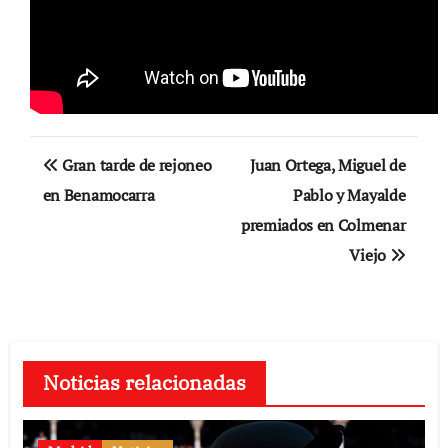
Navegación
Gran tarde de rejoneo
Juan Ortega, Miguel de
de
en Benamocarra
Pablo y Mayalde
premiados en Colmenar
entradas
Viejo
Noticias relacionadas