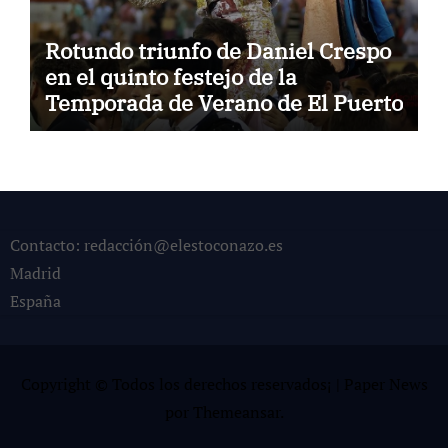
Rotundo triunfo de Daniel Crespo
en el quinto festejo de la
Temporada de Verano de El Puerto
Contacto: redacción@elestoconazo.es
Madrid
España
Copyright © Todos los derechos reservados¡
|
Paper News
por
Themeansar
.