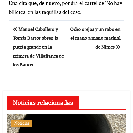
Una cita que, de nuevo, pondrá el cartel de ‘No hay
billetes’ en las taquillas del coso.
Navegación
Manuel Caballero y
Ocho orejas y un rabo en
de
Tomás Bastos abren la
el mano a mano matinal
puerta grande en la
de Nimes
entradas
primera de Villafranca de
los Barros
Noticias relacionadas
Noticias