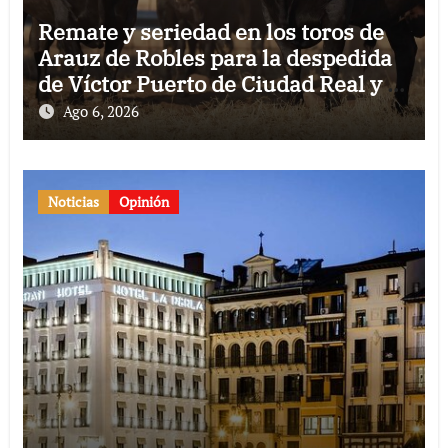
Remate y seriedad en los toros de
Arauz de Robles para la despedida
de Víctor Puerto de Ciudad Real y el
gran momento de Luque y Navalón
Ago 6, 2026
Noticias
Opinión