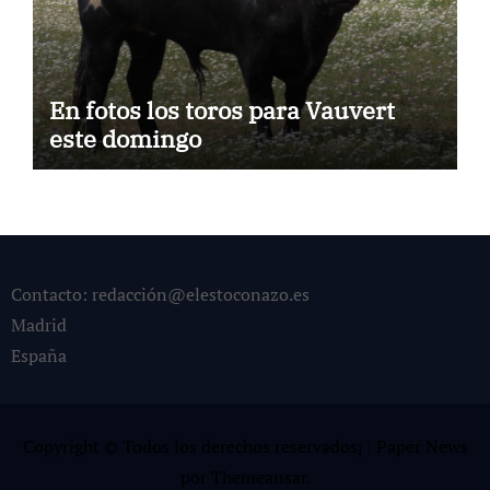
En fotos los toros para Vauvert
este domingo
Contacto: redacción@elestoconazo.es
Madrid
España
Copyright © Todos los derechos reservados¡
|
Paper News
por
Themeansar
.