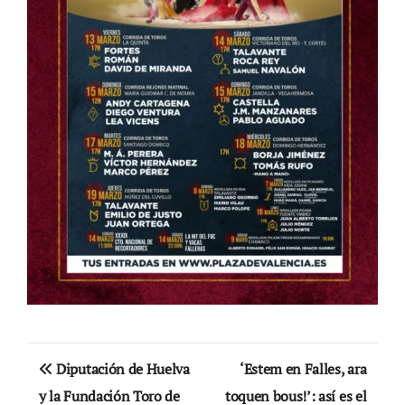
Navegación
Diputación de Huelva
‘Estem en Falles, ara
de
y la Fundación Toro de
toquen bous!’: así es el