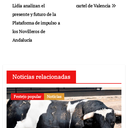
Lidia analizan el
cartel de Valencia
entradas
presente y futuro de la
Plataforma de impulso a
los Novilleros de
Andalucía
Noticias relacionadas
Festejo popular
Noticias