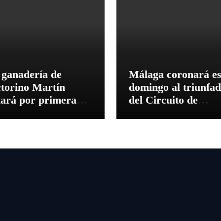
 ganadería de
Málaga coronará es
ctorino Martín
domingo al triunfa
diará por primera
del Circuito de
 en la Plaza de
Novilladas de
ros de Cehegín en la
Andalucía 2026
rrida
nmemorativa de su
5 aniversario