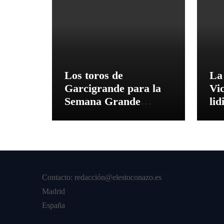
Los toros de
La
Garcigrande para la
Vi
Semana Grande
li
Donostiarra
vez
To
co
co
12
Contacto: redacción@elestoconazo.es
Madrid
España