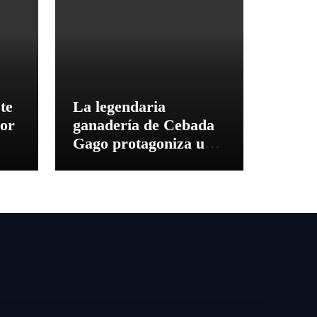
te
La legendaria
dor
ganadería de Cebada
Gago protagoniza una
cita inédita en
Calamocha