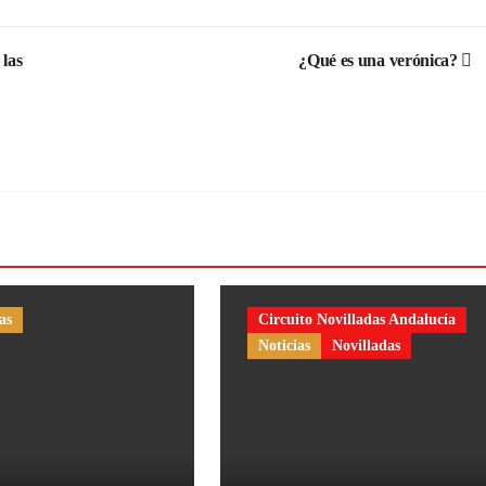
 las
¿Qué es una verónica?
as
Circuito Novilladas Andalucía
Noticias
Novilladas