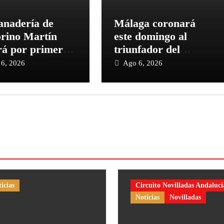
anadería de
Málaga coronará
orino Martín
este domingo al
ará por primera
triunfador del
n la Plaza de
Circuito de
6, 2026
Ago 6, 2026
s de Cehegín en
Novilladas de
rrida
Andalucía 2026
emorativa de su
aniversario
icias
Circuito Novilladas Andalucí
Noticias
Novilladas