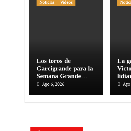
Noticias
Vídeos
Notic
Los toros de
La g
Garcigrande para la
Vict
Semana Grande
lidi
Donostiarra
vez e
Ago 6, 2026
Ago 
Toro
la co
conm
125 