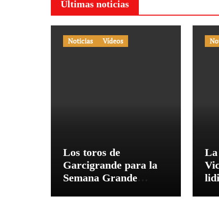
Últimas noticias
Noticias
Vídeos
No
Los toros de
La
Garcigrande para la
Vi
Semana Grande
li
Donostiarra
vez
To
co