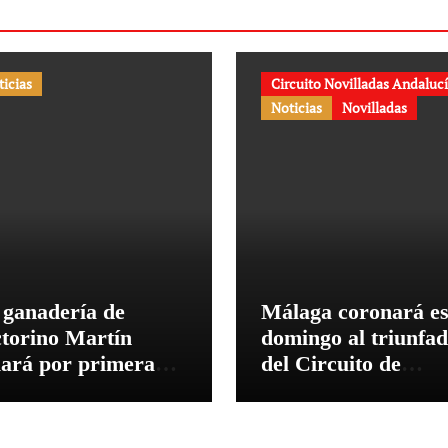
ticias
Circuito Novilladas Andaluc
Noticias
Novilladas
 ganadería de
Málaga coronará es
ctorino Martín
domingo al triunfa
diará por primera
del Circuito de
 en la Plaza de
Novilladas de
ros de Cehegín en la
Andalucía 2026
rrida