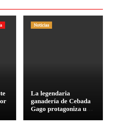
ía
Noticias
te
La legendaria
dor
ganadería de Cebada
Gago protagoniza una
cita inédita en
Calamocha