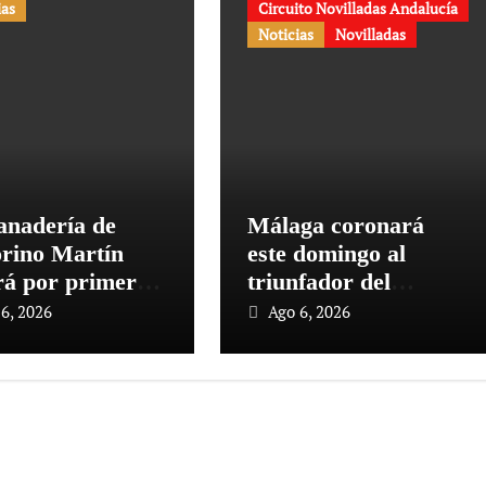
ias
Circuito Novilladas Andalucía
Noticias
Novilladas
anadería de
Málaga coronará
orino Martín
este domingo al
ará por primera
triunfador del
n la Plaza de
Circuito de
6, 2026
Ago 6, 2026
s de Cehegín en
Novilladas de
rrida
Andalucía 2026
emorativa de su
aniversario