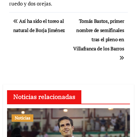
ruedo y dos orejas.
Navegación
Así ha sido el toreo al
Tomás Bastos, primer
de
natural de Borja Jiménez
nombre de semifinales
tras el pleno en
entradas
Villafranca de los Barros
Noticias relacionadas
Noticias