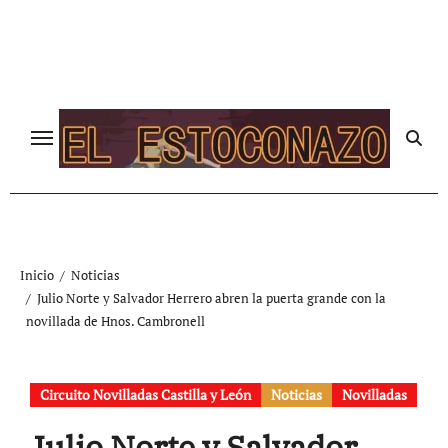
Ir
al
contenido
Inicio
Noticias
Julio Norte y Salvador Herrero abren la puerta grande con la
novillada de Hnos. Cambronell
Circuito Novilladas Castilla y León
Noticias
Novilladas
Julio Norte y Salvador