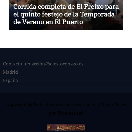
Corrida completa de El Freixo para
el quinto festejo de la Temporada
de Verano en El Puerto
Contacto: redacción@elestoconazo.es
Madrid
España
Copyright © Todos los derechos reservados¡
|
Paper News
por
Themeansar
.