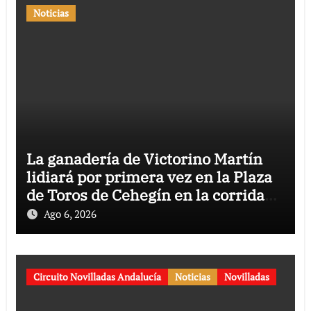
Noticias
La ganadería de Victorino Martín
lidiará por primera vez en la Plaza
de Toros de Cehegín en la corrida
conmemorativa de su 125
Ago 6, 2026
aniversario
Circuito Novilladas Andalucía
Noticias
Novilladas