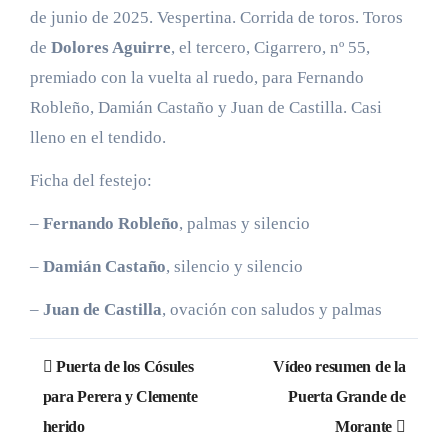
de junio de 2025. Vespertina. Corrida de toros. Toros
de
Dolores Aguirre
, el tercero, Cigarrero, nº 55,
premiado con la vuelta al ruedo, para Fernando
Robleño, Damián Castaño y Juan de Castilla. Casi
lleno en el tendido.
Ficha del festejo:
–
Fernando Robleño
, palmas y silencio
–
Damián Castaño
, silencio y silencio
–
Juan de Castilla
, ovación con saludos y palmas
Navegación
Puerta de los Cósules
Vídeo resumen de la
de
para Perera y Clemente
Puerta Grande de
herido
Morante
entradas