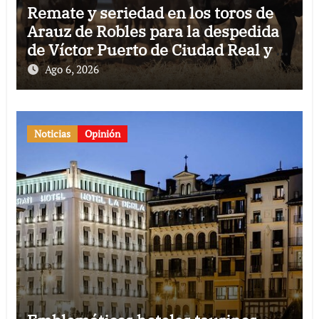
Remate y seriedad en los toros de
Arauz de Robles para la despedida
de Víctor Puerto de Ciudad Real y el
gran momento de Luque y Navalón
Ago 6, 2026
Noticias
Opinión