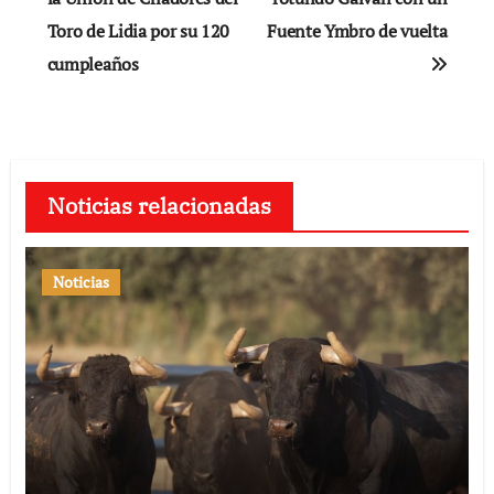
Toro de Lidia por su 120
Fuente Ymbro de vuelta
entradas
cumpleaños
Noticias relacionadas
Noticias