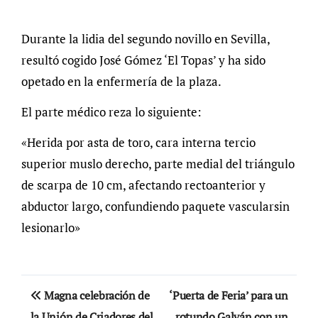
Durante la lidia del segundo novillo en Sevilla,
resultó cogido José Gómez ‘El Topas’ y ha sido
opetado en la enfermería de la plaza.
El parte médico reza lo siguiente:
«Herida por asta de toro, cara interna tercio
superior muslo derecho, parte medial del triángulo
de scarpa de 10 cm, afectando rectoanterior y
abductor largo, confundiendo paquete vascularsin
lesionarlo»
Navegación
Magna celebración de
‘Puerta de Feria’ para un
de
la Unión de Criadores del
rotundo Galván con un