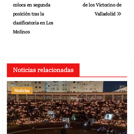
de
coloca en segunda
de los Victorino de
posición tras la
Valladolid
entradas
clasificatoria en Los
Molinos
Noticias relacionadas
Noticias