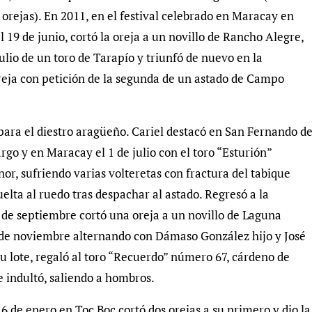
 orejas). En 2011, en el festival celebrado en Maracay en
 19 de junio, cortó la oreja a un novillo de Rancho Alegre,
ulio de un toro de Tarapío y triunfó de nuevo en la
reja con petición de la segunda de un astado de Campo
para el diestro aragüeño. Cariel destacó en San Fernando d
go y en Maracay el 1 de julio con el toro “Esturión”
, sufriendo varias volteretas con fractura del tabique
vuelta al ruedo tras despachar al astado. Regresó a la
de septiembre cortó una oreja a un novillo de Laguna
 4 de noviembre alternando con Dámaso González hijo y José
su lote, regaló al toro “Recuerdo” número 67, cárdeno de
e indultó, saliendo a hombros.
 de enero en Toc Boc cortó dos orejas a su primero y dio la