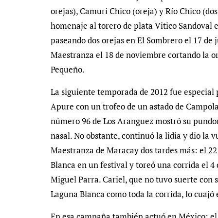
orejas), Camurí Chico (oreja) y Río Chico (dos
homenaje al torero de plata Vitico Sandoval el
paseando dos orejas en El Sombrero el 17 de j
Maestranza el 18 de noviembre cortando la o
Pequeño.
La siguiente temporada de 2012 fue especial 
Apure con un trofeo de un astado de Campolar
número 96 de Los Aranguez mostró su pundonor
nasal. No obstante, continuó la lidia y dio la 
Maestranza de Maracay dos tardes más: el 22 
Blanca en un festival y toreó una corrida el
Miguel Parra. Cariel, que no tuvo suerte con 
Laguna Blanca como toda la corrida, lo cuajó 
En esa campaña también actuó en México: el 6