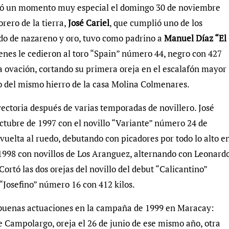
ió un momento muy especial el domingo 30 de noviembre
orero de la tierra,
José Cariel
, que cumplió uno de los
ido de nazareno y oro, tuvo como padrino a
Manuel Díaz “El
ienes le cedieron al toro “Spain” número 44, negro con 427
a ovación, cortando su primera oreja en el escalafón mayor
 del mismo hierro de la casa Molina Colmenares.
yectoria después de varias temporadas de novillero. José
octubre de 1997 con el novillo “Variante” número 24 de
 vuelta al ruedo, debutando con picadores por todo lo alto e
1998 con novillos de Los Aranguez, alternando con Leonard
ortó las dos orejas del novillo del debut “Calicantino”
“Josefino” número 16 con 412 kilos.
 buenas actuaciones en la campaña de 1999 en Maracay:
e Campolargo, oreja el 26 de junio de ese mismo año, otra