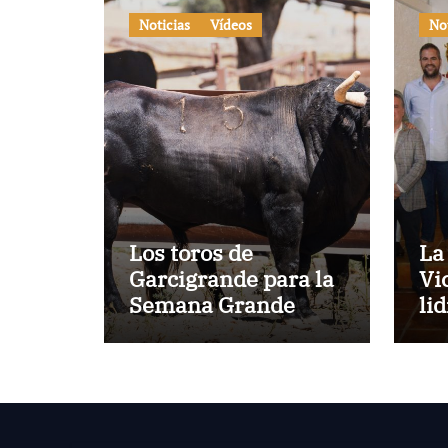
Noticias
Vídeos
No
Los toros de
La
Garcigrande para la
Vi
Semana Grande
li
Donostiarra
ve
To
la
co
su