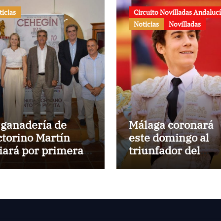
ticias
Circuito Novilladas Andaluc
Noticias
Novilladas
 ganadería de
Málaga coronará
ctorino Martín
este domingo al
diará por primera
triunfador del
z en la Plaza de
Circuito de
ros de Cehegín en
Novilladas de
 corrida
Andalucía 2026
nmemorativa de
 125 aniversario