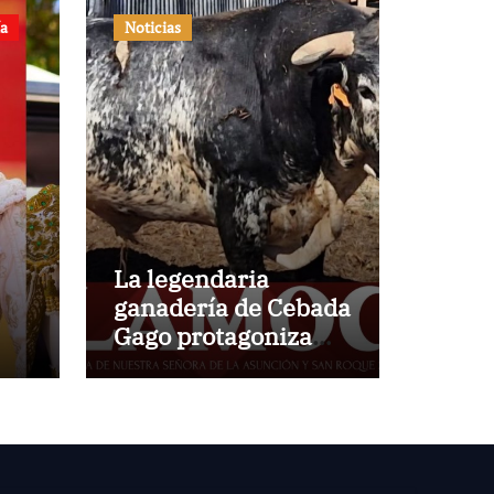
ía
Noticias
La legendaria
ganadería de Cebada
Gago protagoniza
una cita inédita en
Calamocha