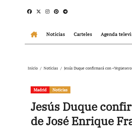
Ir
al
contenido
Noticias
Carteles
Agenda televi
Inicio
Noticias
Jesús Duque confirmará con «Yegüesero»
Madrid
Noticias
Jesús Duque confi
de José Enrique Fra