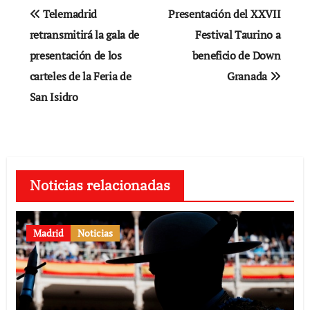
Navegación
Telemadrid
Presentación del XXVII
de
retransmitirá la gala de
Festival Taurino a
presentación de los
beneficio de Down
entradas
carteles de la Feria de
Granada
San Isidro
Noticias relacionadas
Madrid
Noticias