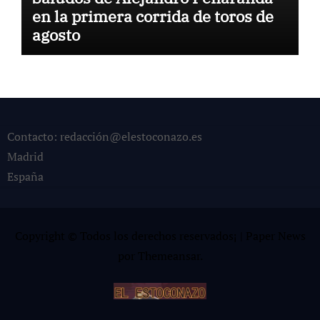
en la primera corrida de toros de
agosto
Contacto: redacción@elestoconazo.es
Madrid
España
Copyright © Todos los derechos reservados¡
|
Paper News
por
Themeansar
.