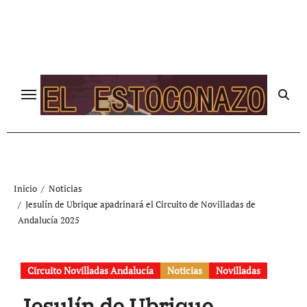
Ir
al
contenido
Inicio
Noticias
Jesulín de Ubrique apadrinará el Circuito de Novilladas de
Andalucía 2025
Circuito Novilladas Andalucía
Noticias
Novilladas
Jesulín de Ubrique