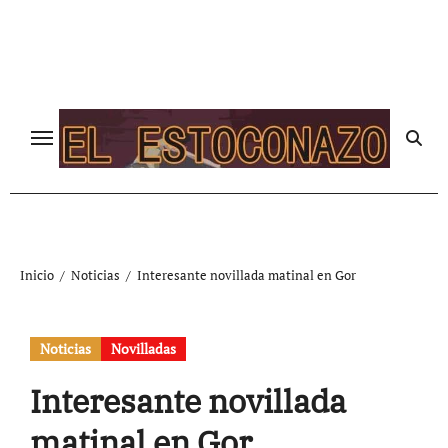
Ir
al
contenido
Inicio
Noticias
Interesante novillada matinal en Gor
Noticias
Novilladas
Interesante novillada
matinal en Gor