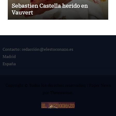
Sebastien Castella herido en
Vauvert
Contacto: redacción@elestoconazo.es
Madrid
España
Copyright © Todos los derechos reservados¡
|
Paper News
por
Themeansar
.