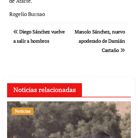
de Atarfe.
Rogelio Burnao
Navegación
Diego Sánchez vuelve
Manolo Sánchez, nuevo
de
a salir a hombros
apoderado de Damián
Castaño
entradas
Noticias relacionadas
Noticias