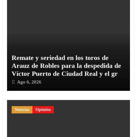
Remate y seriedad en los toros de
Arauz de Robles para la despedida de
Víctor Puerto de Ciudad Real y el gran
momento de Luque y Navalón
Ago 6, 2026
Noticias
Opinión