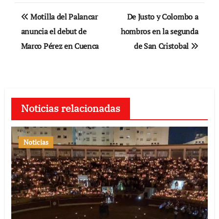
Navegación
Motilla del Palancar
De Justo y Colombo a
de
anuncia el debut de
hombros en la segunda
Marco Pérez en Cuenca
de San Cristobal
entradas
Noticias relacionadas
Noticias