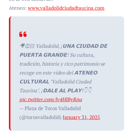
Ateneo:
www.valladolidciudadtaurina.com
🎥👏🏻 Valladolid, ¡𝗨𝗡𝗔 𝗖𝗜𝗨𝗗𝗔𝗗 𝗗𝗘
𝗣𝗨𝗘𝗥𝗧𝗔 𝗚𝗥𝗔𝗡𝗗𝗘! Su cultura,
tradición, historia y rico patrimonio se
recoge en este vídeo del 𝗔𝗧𝗘𝗡𝗘𝗢
𝗖𝗨𝗟𝗧𝗨𝗥𝗔𝗟 "Valladolid Ciudad
Taurina". ¡𝗗𝗔𝗟𝗘 𝗔𝗟 𝗣𝗟𝗔𝗬!👇👇
pic.twitter.com/lv4HlByRnu
— Plaza de Toros Valladolid
(@torosvalladolid)
January 31, 2025