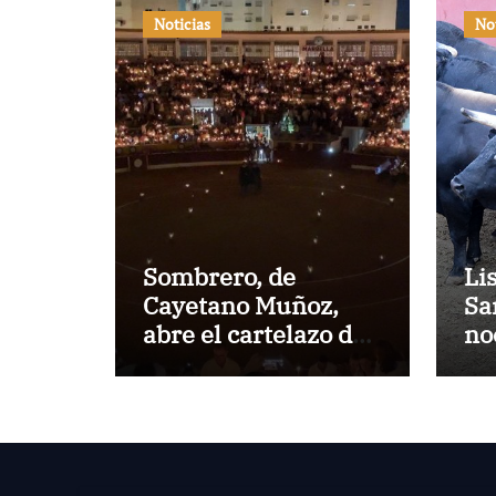
Noticias
No
Sombrero, de
Li
Cayetano Muñoz,
Sa
abre el cartelazo de
no
Marbella
en