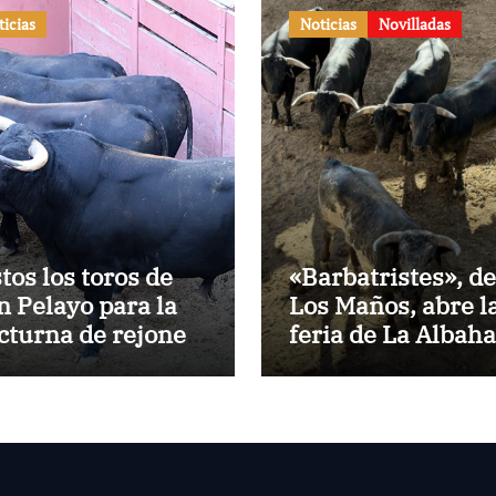
ticias
Noticias
Novilladas
stos los toros de
«Barbatristes», de
n Pelayo para la
Los Maños, abre l
cturna de rejones
feria de La Albah
 El Puerto
de Huesca