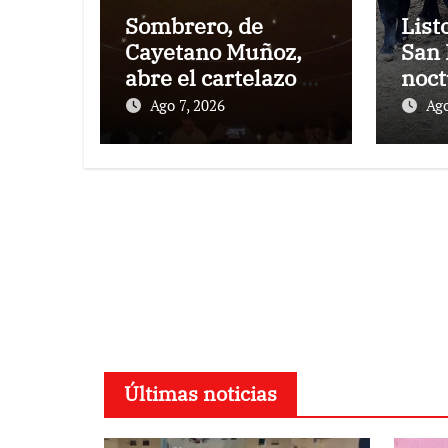
Sombrero, de
List
Cayetano Muñoz,
San 
abre el cartelazo de
noct
Marbella
rejo
Ago 7, 2026
Ago
Puer
Últimas noticias