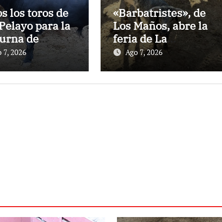
os los toros de
«Barbatristes», de
Pelayo para la
Los Maños, abre la
urna de
feria de La
nes en El
Albahaca de
 7, 2026
Ago 7, 2026
to
Huesca