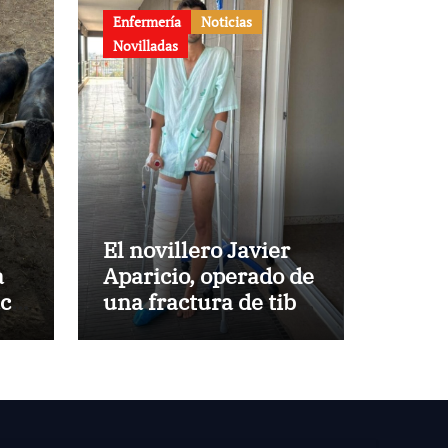
Enfermería
Noticias
Novilladas
El novillero Javier
a
Aparicio, operado de
aca
una fractura de tibia
y peroné