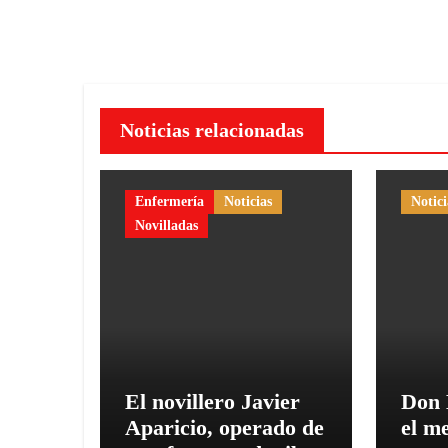
entradas
Noticias relacionadas
Enfermería
Noticias
Notici
Novilladas
El novillero Javier
Don 
Aparicio, operado de
el me