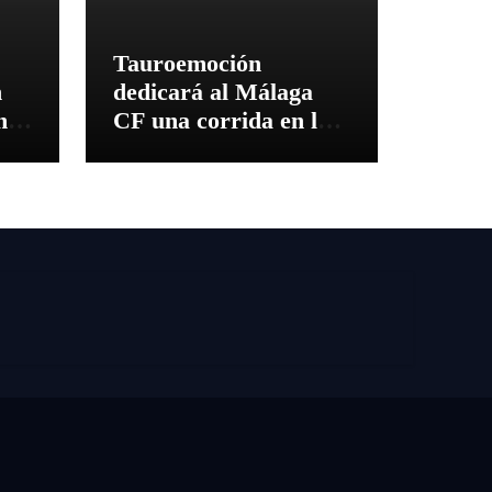
Tauroemoción
n
dedicará al Málaga
na
CF una corrida en la
 el
feria del 150º
Aniversario de La
Malagueta