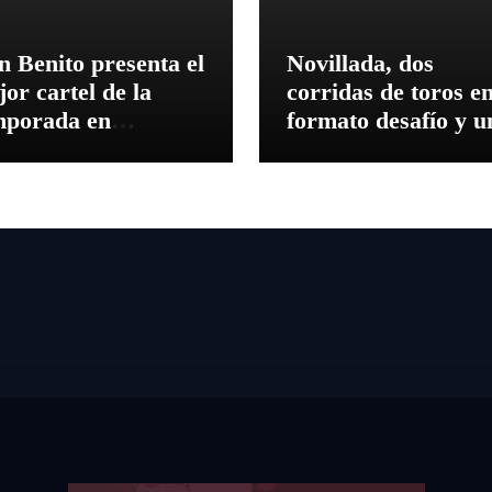
n Benito presenta el
Novillada, dos
or cartel de la
corridas de toros e
mporada en
formato desafío y u
tremadura
corrida concurso en
mes de septiembre