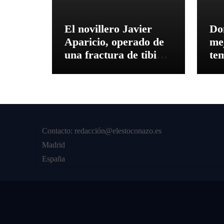
El novillero Javier
Do
Aparicio, operado de
mej
una fractura de tibia y
te
peroné
Ex
Contacto: redacción@elestoconazo.es
Madrid
España