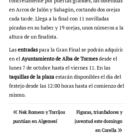
concretamente por puertas grandes, las obtenidas
en Arcos de Jalón y Sahagún, cortando dos orejas
cada tarde. Llega a la final con 11 novilladas
picadas en su haber y 19 orejas, unos números a la
altura de un finalista.
Las
entradas
para la Gran Final se podrán adquirir
en el
Ayuntamiento de Alba de Tormes
desde el
lunes 7 de octubre hasta el viernes 11. En las
taquillas de la plaza
estarán disponibles el día del
festejo desde las 12:00 horas hasta el comienzo del
mismo.
Navegación
Nek Romero y Torrijos
Figuras, triunfadores y
de
puntúan en Algemesí
juventud este domingo
en Corella
entradas