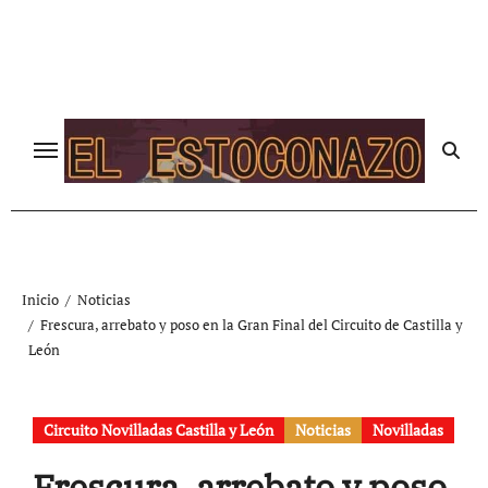
Ir
al
contenido
Inicio
Noticias
Frescura, arrebato y poso en la Gran Final del Circuito de Castilla y
León
Circuito Novilladas Castilla y León
Noticias
Novilladas
Frescura, arrebato y poso