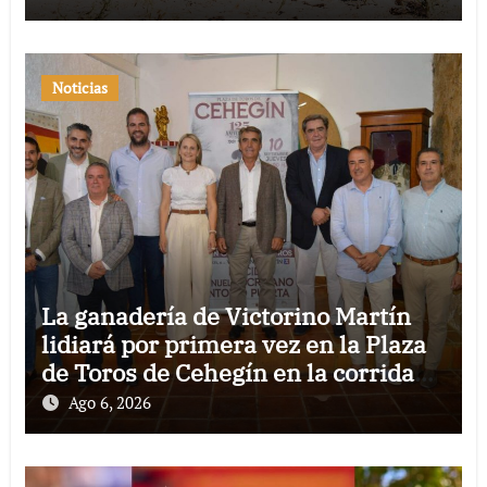
Noticias
La ganadería de Victorino Martín
lidiará por primera vez en la Plaza
de Toros de Cehegín en la corrida
conmemorativa de su 125
Ago 6, 2026
aniversario