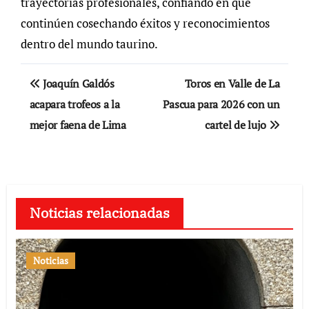
trayectorias profesionales, confiando en que
continúen cosechando éxitos y reconocimientos
dentro del mundo taurino.
Navegación
Joaquín Galdós
Toros en Valle de La
de
acapara trofeos a la
Pascua para 2026 con un
mejor faena de Lima
cartel de lujo
entradas
Noticias relacionadas
Noticias