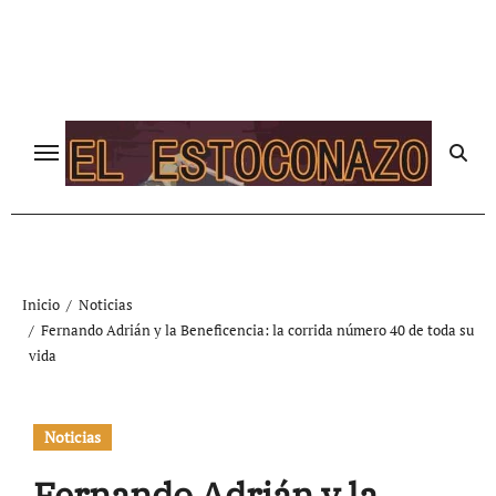
Ir
al
contenido
Inicio
Noticias
Fernando Adrián y la Beneficencia: la corrida número 40 de toda su
vida
Noticias
Fernando Adrián y la