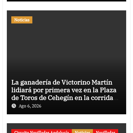
Noticias
La ganadería de Victorino Martín
lidiará por primera vez en la Plaza
de Toros de Cehegín en la corrida
conmemorativa de su 125
Ago 6, 2026
aniversario
Circuito Novilladas Andalucía
Noticias
Novilladas