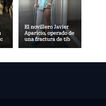
El novillero Javier
a
Aparicio, operado de
aca
una fractura de tibia
y peroné