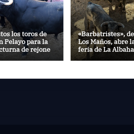
stos los toros de
«Barbatristes», de
n Pelayo para la
Los Maños, abre l
cturna de rejones
feria de La Albah
 El Puerto
de Huesca