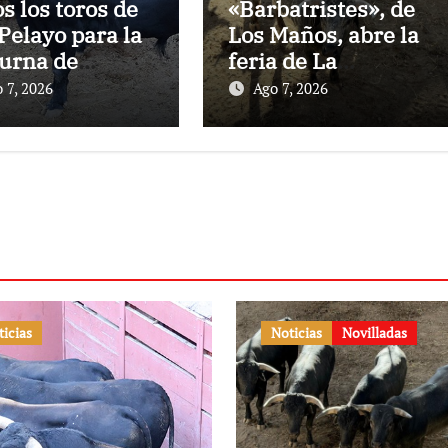
os los toros de
«Barbatristes», de
Pelayo para la
Los Maños, abre la
urna de
feria de La
nes en El
Albahaca de
 7, 2026
Ago 7, 2026
to
Huesca
ticias
Noticias
Novilladas