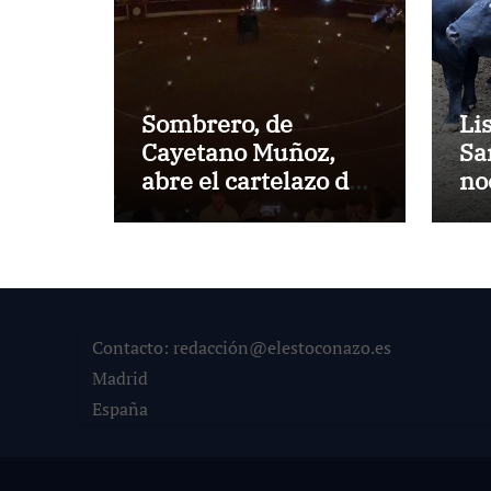
Sombrero, de
Li
Cayetano Muñoz,
Sa
abre el cartelazo de
no
Marbella
en
Contacto: redacción@elestoconazo.es
Madrid
España