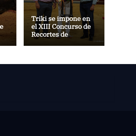
Triki se impone en
de
el XIII Concurso de
Recortes de
z
Villaseca
de
blo