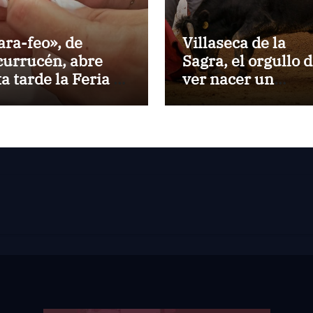
ara-feo», de
Villaseca de la
currucén, abre
Sagra, el orgullo 
ta tarde la Feria de
ver nacer un
 Peregrina de
torero:Gorka Jere
ntevedra
debutará vestido 
luces ante su pue