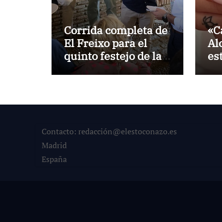
Corrida completa de
«C
El Freixo para el
Al
quinto festejo de la
es
Temporada de
la
Verano en El Puerto
Po
Contacto: redacción@elestoconazo.es
Madrid
España