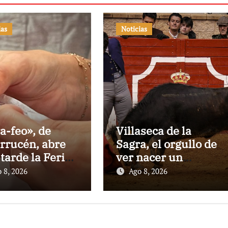
ias
Noticias
a-feo», de
Villaseca de la
rrucén, abre
Sagra, el orgullo de
 tarde la Feria
ver nacer un
a Peregrina de
torero:Gorka Jerez
 8, 2026
Ago 8, 2026
tevedra
debutará vestido
de luces ante su
pueblo