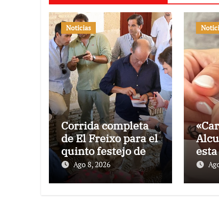
Noticias
Notic
Corrida completa
«Car
de El Freixo para el
Alcu
quinto festejo de la
esta
Temporada de
de l
Ago 8, 2026
Ago
Verano en El
Pon
Puerto