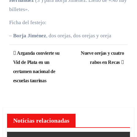
Hernández
(3º) para Borja Jiménez. Lleno de «No hay
billetes».
Ficha del festejo:
–
Borja Jiménez
, dos orejas, dos orejas y oreja
Navegación
Arganda convierte su
Nueve orejas y cuatro
de
Vid de Plata en un
rabos en Recas
certamen nacional de
entradas
escuelas taurinas
Noticias relacionadas