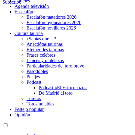
Carteles
Subscribe
Agenda televisión
Escalafón
Escalafón matadores 2026
Escalafón rejoneadores 2026
Escalafón novilleros 2026
Cultura taurina
¿Sabías qué…?
Anecdótas taurinas
Efemérides taurinas
Frases célebres
Lances y muletazos
Particularidades del toro bravo
Pasodobles
Pelajes
Podcast
Podcast «El Estoconazo»
De Madrid al toro
Toreros
Toros notables
Festejo popular
Opinión