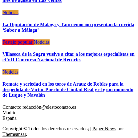
mes de agosto en Las Ventas
Noticias
La Diputación de Málaga y Tauroemoción presentan la corrida
‘Sabor a Málaga’
Festejo popular
Noticias
Villaseca de la Sagra vuelve a citar a los mejores especialistas en
el VII Concurso Nacional de Recortes
Noticias
Remate y seriedad en los toros de Arauz de Robles para la
despedida de Víctor Puerto de Ciudad Real y el gran momento
de Luque y Navalón
Contacto: redacción@elestoconazo.es
Madrid
España
Copyright © Todos los derechos reservados¡
|
Paper News
por
Themeansar
.