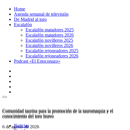
Ir
Home
al
Agenda semanal de televisión
contenido
De Madrid al toro
Escalafón
Escalafón matadores 2025
Escalafón matadores 2026
Escalafón novilleros 2025
Escalafón novilleros 2026
Escalafón rejoneadores 2025
Escalafón rejoneadores 2026
Podcast «El Estoconazo»
Comunidad taurina para la promoción de la tauromaquia y el
Comunidad taurina para la promoción de la tauromaquia y el
conocimiento del toro bravo
conocimiento del toro bravo
Noticias
6 de agosto de 2026