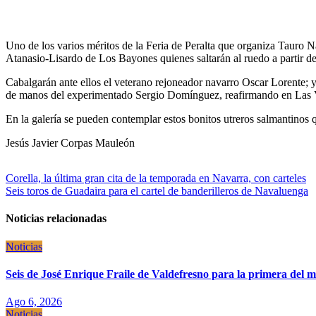
Uno de los varios méritos de la Feria de Peralta que organiza Tauro Na
Atanasio-Lisardo de Los Bayones quienes saltarán al ruedo a partir de
Cabalgarán ante ellos el veterano rejoneador navarro Oscar Lorente; 
de manos del experimentado Sergio Domínguez, reafirmando en Las Ve
En la galería se pueden contemplar estos bonitos utreros salmantinos q
Jesús Javier Corpas Mauleón
Navegación
Corella, la última gran cita de la temporada en Navarra, con carteles
Seis toros de Guadaira para el cartel de banderilleros de Navaluenga
de
entradas
Noticias relacionadas
Noticias
Seis de José Enrique Fraile de Valdefresno para la primera del 
Ago 6, 2026
Noticias