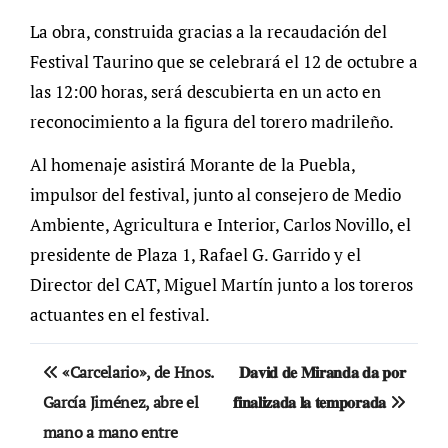
La obra, construida gracias a la recaudación del
Festival Taurino que se celebrará el 12 de octubre a
las 12:00 horas, será descubierta en un acto en
reconocimiento a la figura del torero madrileño.
Al homenaje asistirá Morante de la Puebla,
impulsor del festival, junto al consejero de Medio
Ambiente, Agricultura e Interior, Carlos Novillo, el
presidente de Plaza 1, Rafael G. Garrido y el
Director del CAT, Miguel Martín junto a los toreros
actuantes en el festival.
Navegación
«Carcelario», de Hnos.
𝐃𝐚𝐯𝐢𝐝 𝐝𝐞 𝐌𝐢𝐫𝐚𝐧𝐝𝐚 𝐝𝐚 𝐩𝐨𝐫
de
García Jiménez, abre el
𝐟𝐢𝐧𝐚𝐥𝐢𝐳𝐚𝐝𝐚 𝐥𝐚 𝐭𝐞𝐦𝐩𝐨𝐫𝐚𝐝𝐚
mano a mano entre
entradas