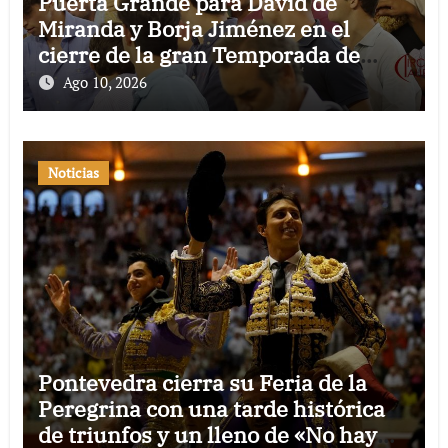
Puerta Grande para David de
Miranda y Borja Jiménez en el
cierre de la gran Temporada de
Verano de El Puerto
Ago 10, 2026
Noticias
Pontevedra cierra su Feria de la
Peregrina con una tarde histórica
de triunfos y un lleno de «No hay