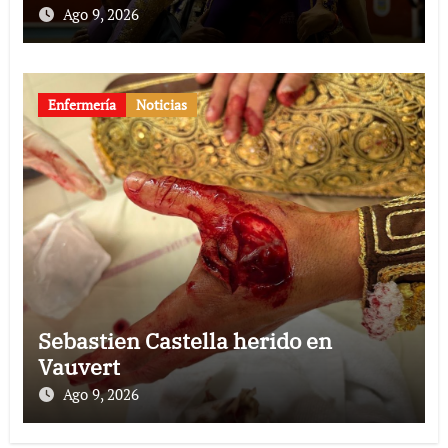
billetes»
Ago 9, 2026
Enfermería
Noticias
Sebastien Castella herido en
Vauvert
Ago 9, 2026