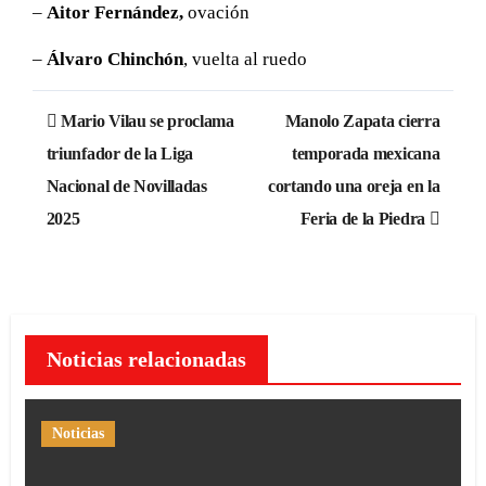
–
Aitor Fernández,
ovación
–
Álvaro Chinchón
, vuelta al ruedo
Navegación
Mario Vilau se proclama
Manolo Zapata cierra
de
triunfador de la Liga
temporada mexicana
Nacional de Novilladas
cortando una oreja en la
entradas
2025
Feria de la Piedra
Noticias relacionadas
Noticias